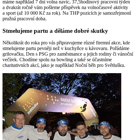
máme například 7 dní volna navíc, 37,5hodinový pracovní týden
a dvakrát ročně vám pošleme příspěvek na volnočasové aktivity
a sport (až 10 000 Kč za rok). Na THP pozicích je samozřejmostí
pružná pracovní doba.
Stmelujeme partu a děláme dobré skutky
Několikrát do roka pro vás připravujeme různé firemní akce, kde
stmelujeme partu pevněji než v kuchyňce u kávovaru. Pořádáme
grilovačku, Den s PSG pro zaměstnance a jejich rodiny či vánoční
večírek. Chodíme spolu na bowling a také se účastníme
charitativních akcí, jako je například Noční běh pro Světlušku.