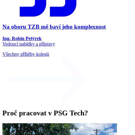
Na oboru TZB mě baví jeho komplexnost
Ing. Robin Petýrek
Vedoucí nabídky a přípravy
Všechny příběhy kolegů
Proč pracovat v PSG Tech?