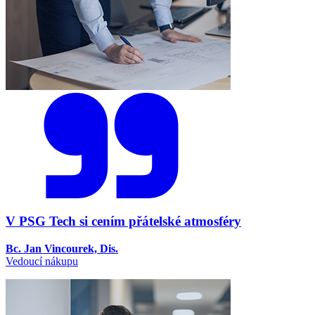
V PSG Tech si cením přátelské atmosféry
Bc. Jan Vincourek, Dis.
Vedoucí nákupu